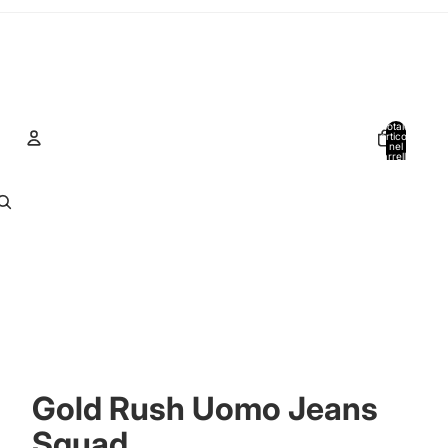
Totale
articoli
nel
carrello:
0
Account
Altre opzioni di accesso
Ordini
Profilo
Gold Rush Uomo Jeans
Squad