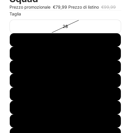
Prezzo promozionale
€79,99
Prezzo di listino
€99,99
Taglia
28
29
30
31
32
33
34
36