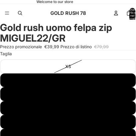
Welcome to our store
Total
GOLD RUSH 78
articol
nel
carrell
0
Gold rush uomo felpa zip
Apri
Apri
Apri
immagine
immagine
immagine
MIGUEL22/GR
a
a
a
schermo
schermo
schermo
Prezzo promozionale
€39,99
Prezzo di listino
€79,99
intero
intero
intero
Taglia
XS
S
M
L
XL
XXL