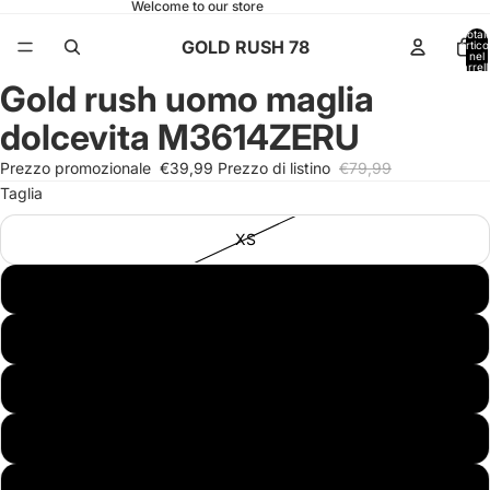
Welcome to our store
Total
GOLD RUSH 78
articol
nel
carrell
0
Gold rush uomo maglia
Apri
Apri
Apri
immagine
immagine
immagine
dolcevita M3614ZERU
a
a
a
schermo
schermo
schermo
Prezzo promozionale
€39,99
Prezzo di listino
€79,99
intero
intero
intero
Taglia
XS
S
M
L
XL
XXL