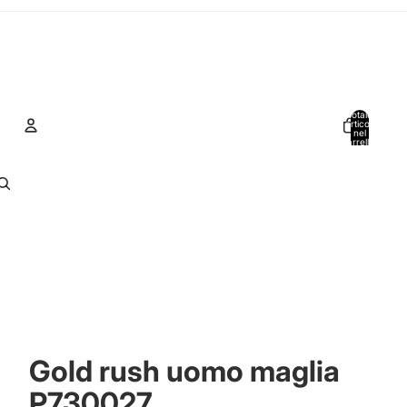
Totale
articoli
nel
carrello:
0
Account
Altre opzioni di accesso
Ordini
Profilo
Gold rush uomo maglia
P730027