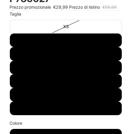
Prezzo promozionale
€29,99
Prezzo di listino
€59,99
Taglia
XS
S
M
L
XL
XXL
3XL
Colore