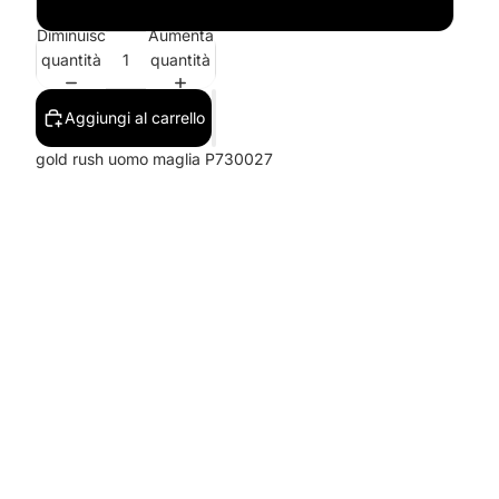
VERDE
Diminuisci
Aumenta
quantità
quantità
Aggiungi al carrello
gold rush uomo maglia P730027